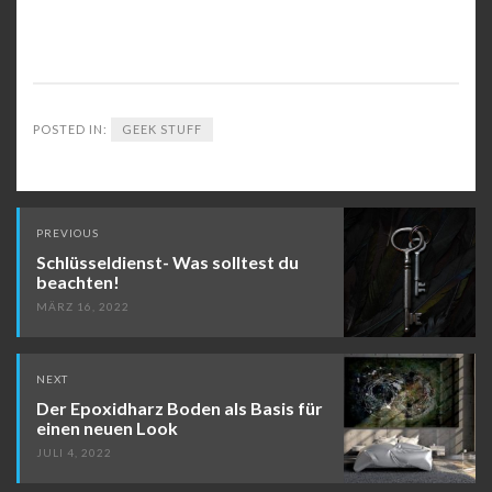
POSTED IN:
GEEK STUFF
Post
PREVIOUS
navigation
Schlüsseldienst- Was solltest du
beachten!
MÄRZ 16, 2022
NEXT
Der Epoxidharz Boden als Basis für
einen neuen Look
JULI 4, 2022