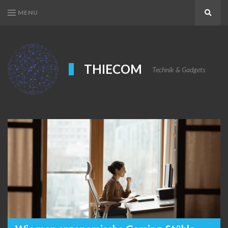
MENU
Search
THIECOM
Technik & Gadgets