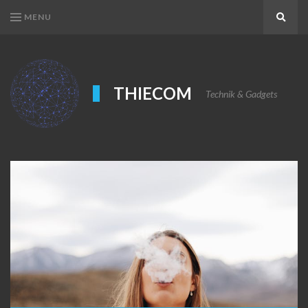
MENU
Search
THIECOM
Technik & Gadgets