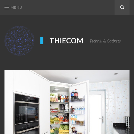
MENU
Search
THIECOM
Technik & Gadgets