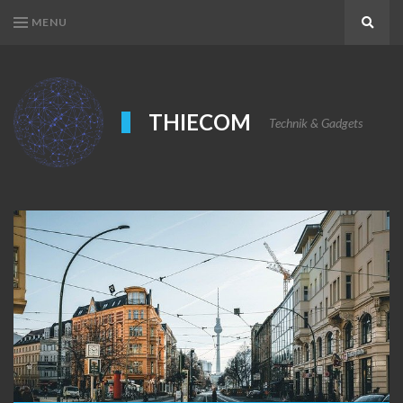
MENU
Search
THIECOM
Technik & Gadgets