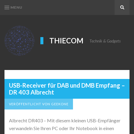
MENU
Search
THIECOM
Technik & Gadgets
USB-Receiver für DAB und DMB Empfang –
DR 403 Albrecht
VERÖFFENTLICHT VON GEEKONE
Albrecht DR403 – Mit diesem kleinen USB-Empfänger
verwandeln Sie Ihren PC oder Ihr Notebook in einen