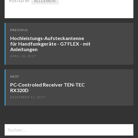
POSTED IN:
ALLGEMEIN
Post
PREVIOUS
navigation
Hochleistungs-Aufsteckantenne
für Handfunkgeräte - G7 FLEX - mit
Anleitungen
APRIL 10, 2017
NEXT
PC-Controled Receiver TEN-TEC
RX320D
DEZEMBER 11, 2017
Suchen
nach: