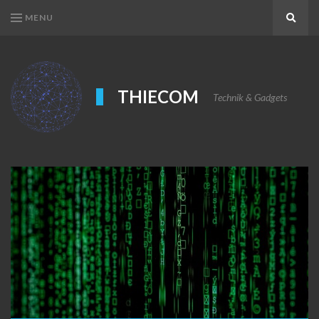
MENU
Search
THIECOM
Technik & Gadgets