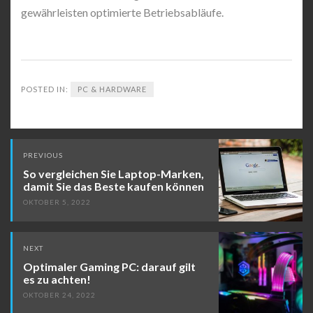
gewährleisten optimierte Betriebsabläufe.
POSTED IN:
PC & HARDWARE
Post
PREVIOUS
navigation
So vergleichen Sie Laptop-Marken,
damit Sie das Beste kaufen können
OKTOBER 5, 2022
NEXT
Optimaler Gaming PC: darauf gilt
es zu achten!
OKTOBER 24, 2022