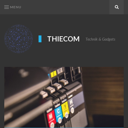
MENU
Search
THIECOM
Technik & Gadgets