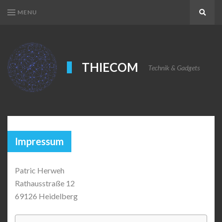
MENU
Search
THIECOM
Technik & Gadgets
Impressum
Patric Herweh
Rathausstraße 12
69126 Heidelberg